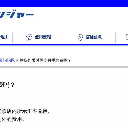
个理由
使用流程
店铺信息
常问问题
>
兑换外币时需支付手续费吗？
费吗？
按照店内所示汇率兑换。
之外的费用。