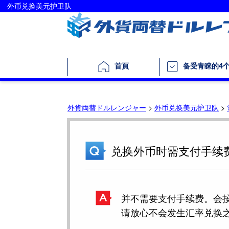
外币兑换美元护卫队
首頁
备受青睐的4
外貨両替ドルレンジャー
>
外币兑换美元护卫队
>
兑换外币时需支付手续
并不需要支付手续费。会
请放心不会发生汇率兑换