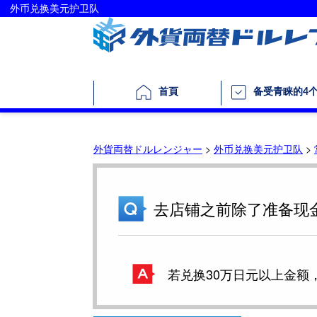
外币兑换美元护卫队
首頁
备受青睐的4
外貨両替ドルレンジャー
>
外币兑换美元护卫队
>
去店铺之前除了准备现
若兑换30万日元以上金额