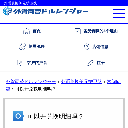
外币兑换美元护卫队
首頁
备受青睐的4个理由
使用流程
店铺信息
柱子
客户的声音
外貨両替ドルレンジャー
>
外币兑换美元护卫队
>
常问问
题
>
可以开兑换明细吗？
可以开兑换明细吗？