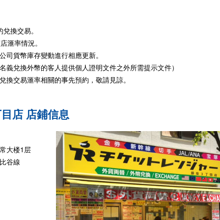
的兌換交易。
該店滙率情況。
公司貨幣庫存變動進行相應更新。
名義兌換外幣的客人提供個人證明文件之外所需提示文件）
兌換交易滙率相關的事先預約，敬請見諒。
丁目店 店鋪信息
户常大楼1层
日比谷線