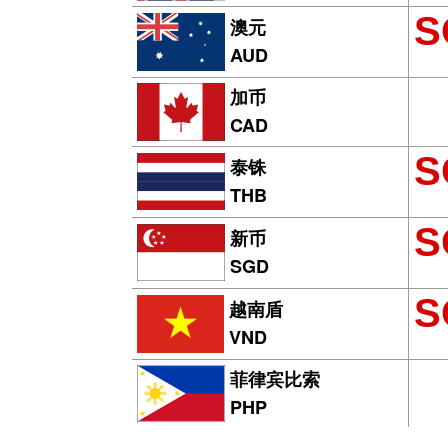
S
澳元
AUD
加币
CAD
S
泰铢
THB
S
新币
SGD
S
越南盾
VND
菲律宾比索
PHP