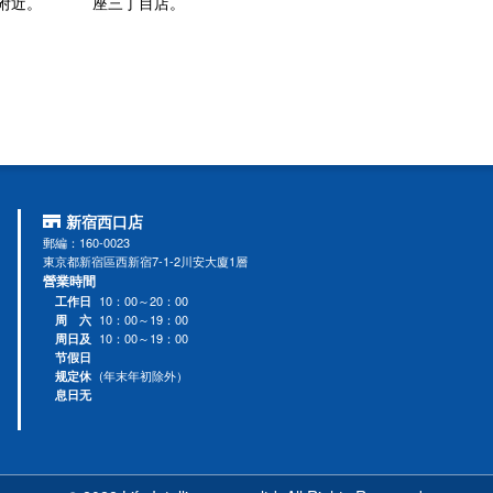
附近。
座三丁目店。
新宿西口店
郵編：160-0023
東京都新宿區西新宿7-1-2川安大廈1層
營業時間
10：00～20：00
工作日
10：00～19：00
周 六
10：00～19：00
周日及
节假日
～
(年末年初除外）
规定休
息日无