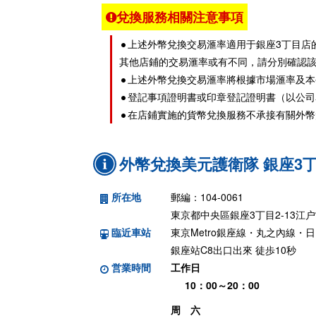
兌換服務相關注意事項
上述外幣兌換交易滙率適用于銀座3丁目店
其他店鋪的交易滙率或有不同，請分別確認
上述外幣兌換交易滙率將根據市場滙率及本
登記事項證明書或印章登記證明書（以公司
在店鋪實施的貨幣兌換服務不承接有關外幣
外幣兌換美元護衛隊 銀座3
所在地
郵編：104-0061
東京都中央區銀座3丁目2-13江
臨近車站
東京Metro銀座線・丸之內線・
銀座站C8出口出來 徒歩10秒
営業時間
工作日
10：00～20：00
周 六