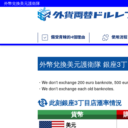
外幣兌換美元護衛隊
備受青睞的4個理由
使用流程
外幣兌換美元護衛隊 銀座3
・We don't exchange 200 euro banknote, 500 eur
・We don't exchange each old banknotes.
此刻銀座3丁目店滙率情況
貨幣
美元