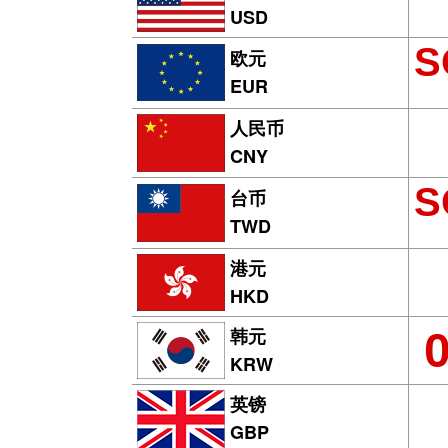
USD
S
欧元
EUR
人民币
CNY
S
台币
TWD
港元
HKD
韩元
KRW
英镑
GBP