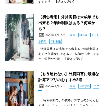
する方法
...【続きを読む】
【初心者用】外貨両替は未成年でも
出来る？年齢制限はある？何歳か
ら？
2022年1月18日
両替
初心者
よくあ
る質問
年齢制限
外貨両替は未成年でも出来る？年齢制限は
ある？何歳からできる？ 結論から申します
と、銀行や空港
...【続きを読む】
【もう迷わない】外貨両替に最適な
計算アプリのおすすめ3選
2022年1月17日
両替
おすすめ
アプ
リ
「毎回手動で、外貨を計算するのがめんど
くさい」 「レートとかよくわからない」