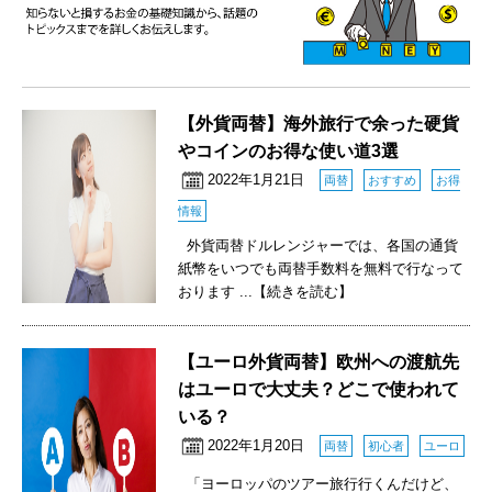
【外貨両替】海外旅行で余った硬貨
やコインのお得な使い道3選
2022年1月21日
両替
おすすめ
お得
情報
外貨両替ドルレンジャーでは、各国の通貨
紙幣をいつでも両替手数料を無料で行なって
おります
...【続きを読む】
【ユーロ外貨両替】欧州への渡航先
はユーロで大丈夫？どこで使われて
いる？
2022年1月20日
両替
初心者
ユーロ
「ヨーロッパのツアー旅行行くんだけど、