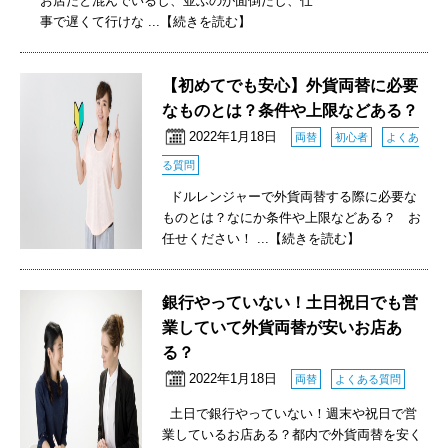
お店だと混んでいるし、並ぶのが面倒だし、仕
事で遅くて行けな
...【続きを読む】
【初めてでも安心】外貨両替に必要
なものとは？条件や上限などある？
2022年1月18日
両替
初心者
よくあ
る質問
ドルレンジャーで外貨両替する際に必要な
ものとは？なにか条件や上限などある？ お
任せください！
...【続きを読む】
銀行やっていない！土日祝日でも営
業していて外貨両替が安いお店あ
る？
2022年1月18日
両替
よくある質問
土日で銀行やっていない！週末や祝日で営
業しているお店ある？都内で外貨両替を安く